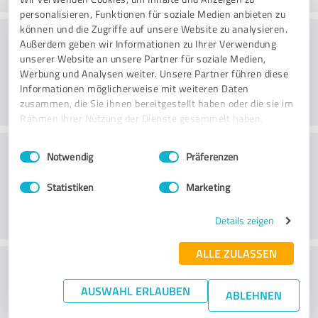
personalisieren, Funktionen für soziale Medien anbieten zu
können und die Zugriffe auf unsere Website zu analysieren.
Konsultointi
Außerdem geben wir Informationen zu Ihrer Verwendung
unserer Website an unsere Partner für soziale Medien,
Werbung und Analysen weiter. Unsere Partner führen diese
Informationen möglicherweise mit weiteren Daten
zusammen, die Sie ihnen bereitgestellt haben oder die sie im
Rahmen Ihrer Nutzung der Dienste gesammelt haben.
Asiakaspalvelu
Einwilligungsauswahl
Impressum
|
Datenschutzbestimmungen
Notwendig
Präferenzen
Statistiken
Marketing
Details zeigen
ALLE ZULASSEN
What do you think of the price to
performance ratio?
AUSWAHL ERLAUBEN
ABLEHNEN