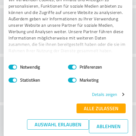
personalisieren, Funktionen für soziale Medien anbieten zu
können und die Zugriffe auf unsere Website zu analysieren.
Konsultointi
Außerdem geben wir Informationen zu Ihrer Verwendung
unserer Website an unsere Partner für soziale Medien,
Werbung und Analysen weiter. Unsere Partner führen diese
Informationen möglicherweise mit weiteren Daten
zusammen, die Sie ihnen bereitgestellt haben oder die sie im
Rahmen Ihrer Nutzung der Dienste gesammelt haben.
Asiakaspalvelu
Einwilligungsauswahl
Impressum
|
Datenschutzbestimmungen
Notwendig
Präferenzen
Statistiken
Marketing
Details zeigen
ALLE ZULASSEN
What do you think of the price to
performance ratio?
AUSWAHL ERLAUBEN
ABLEHNEN