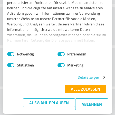
personalisieren, Funktionen für soziale Medien anbieten zu
können und die Zugriffe auf unsere Website zu analysieren.
Konsultointi
Außerdem geben wir Informationen zu Ihrer Verwendung
unserer Website an unsere Partner für soziale Medien,
Werbung und Analysen weiter. Unsere Partner führen diese
Informationen möglicherweise mit weiteren Daten
zusammen, die Sie ihnen bereitgestellt haben oder die sie im
Rahmen Ihrer Nutzung der Dienste gesammelt haben.
Einwilligungsauswahl
Impressum
|
Datenschutzbestimmungen
Asiakaspalvelu
Notwendig
Präferenzen
Statistiken
Marketing
Details zeigen
ALLE ZULASSEN
What do you think of the price to
AUSWAHL ERLAUBEN
performance ratio?
ABLEHNEN