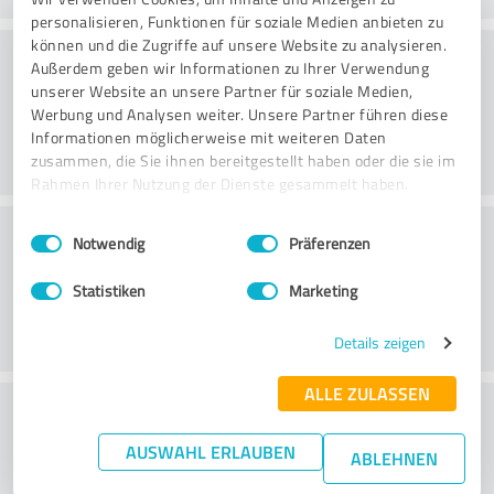
personalisieren, Funktionen für soziale Medien anbieten zu
können und die Zugriffe auf unsere Website zu analysieren.
Konsultointi
Außerdem geben wir Informationen zu Ihrer Verwendung
unserer Website an unsere Partner für soziale Medien,
Werbung und Analysen weiter. Unsere Partner führen diese
Informationen möglicherweise mit weiteren Daten
zusammen, die Sie ihnen bereitgestellt haben oder die sie im
Rahmen Ihrer Nutzung der Dienste gesammelt haben.
Asiakaspalvelu
Einwilligungsauswahl
Impressum
|
Datenschutzbestimmungen
Notwendig
Präferenzen
Statistiken
Marketing
Details zeigen
ALLE ZULASSEN
What do you think of the price to
performance ratio?
AUSWAHL ERLAUBEN
ABLEHNEN