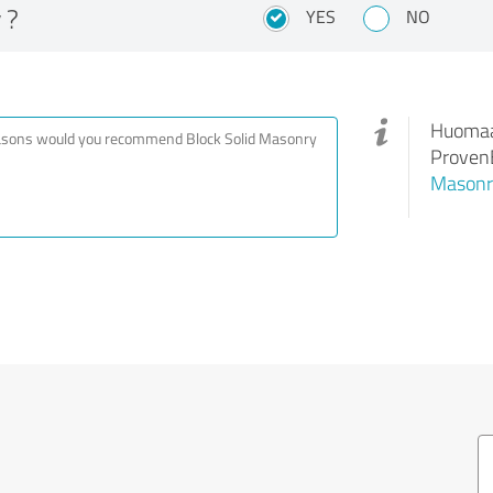
 ?
YES
NO
Huomaa,
ProvenE
Masonr