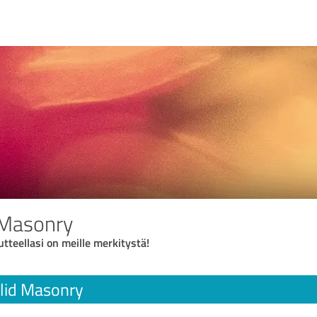
 Masonry
utteellasi on meille merkitystä!
lid Masonry