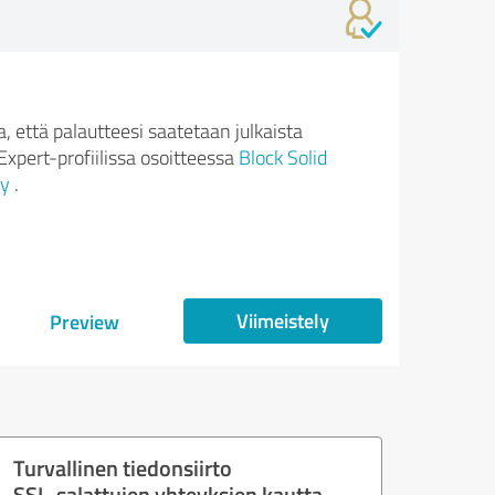
 että palautteesi saatetaan julkaista
xpert-profiilissa osoitteessa
Block Solid
y
.
Viimeistely
Preview
Turvallinen tiedonsiirto
SSL-salattujen yhteyksien kautta.