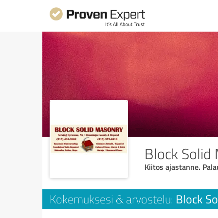
Block Solid
Kiitos ajastanne. Pala
Block So
Kokemuksesi & arvostelu: