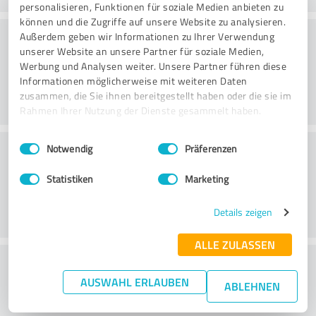
personalisieren, Funktionen für soziale Medien anbieten zu
können und die Zugriffe auf unsere Website zu analysieren.
Konsultointi
Außerdem geben wir Informationen zu Ihrer Verwendung
unserer Website an unsere Partner für soziale Medien,
Werbung und Analysen weiter. Unsere Partner führen diese
Informationen möglicherweise mit weiteren Daten
zusammen, die Sie ihnen bereitgestellt haben oder die sie im
Rahmen Ihrer Nutzung der Dienste gesammelt haben.
Einwilligungsauswahl
Impressum
|
Datenschutzbestimmungen
Asiakaspalvelu
Notwendig
Präferenzen
Statistiken
Marketing
Details zeigen
ALLE ZULASSEN
What do you think of the price to
AUSWAHL ERLAUBEN
performance ratio?
ABLEHNEN