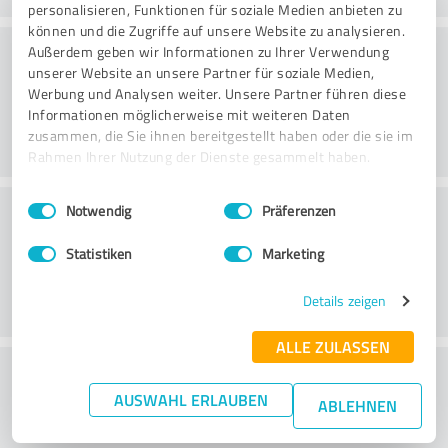
personalisieren, Funktionen für soziale Medien anbieten zu
können und die Zugriffe auf unsere Website zu analysieren.
Konsultointi
Außerdem geben wir Informationen zu Ihrer Verwendung
unserer Website an unsere Partner für soziale Medien,
Werbung und Analysen weiter. Unsere Partner führen diese
Informationen möglicherweise mit weiteren Daten
zusammen, die Sie ihnen bereitgestellt haben oder die sie im
Rahmen Ihrer Nutzung der Dienste gesammelt haben.
Einwilligungsauswahl
Impressum
|
Datenschutzbestimmungen
Asiakaspalvelu
Notwendig
Präferenzen
Statistiken
Marketing
Details zeigen
ALLE ZULASSEN
What do you think of the price to
AUSWAHL ERLAUBEN
performance ratio?
ABLEHNEN