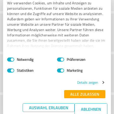
Wir verwenden Cookies, um Inhalte und Anzeigen zu
personalisieren, Funktionen für soziale Medien anbieten zu
können und die Zugriffe auf unsere Website zu analysieren.
Konsultointi
Außerdem geben wir Informationen zu Ihrer Verwendung
unserer Website an unsere Partner für soziale Medien,
Werbung und Analysen weiter. Unsere Partner führen diese
Informationen möglicherweise mit weiteren Daten
zusammen, die Sie ihnen bereitgestellt haben oder die sie im
Rahmen Ihrer Nutzung der Dienste gesammelt haben.
Einwilligungsauswahl
Impressum
|
Datenschutzbestimmungen
Asiakaspalvelu
Notwendig
Präferenzen
Statistiken
Marketing
Details zeigen
ALLE ZULASSEN
What do you think of the price to
AUSWAHL ERLAUBEN
ABLEHNEN
performance ratio?