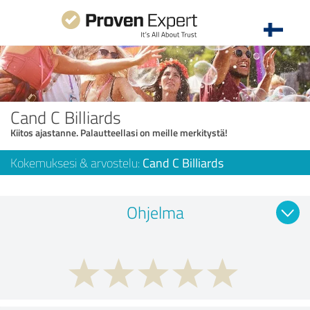
Cand C Billiards
Kiitos ajastanne. Palautteellasi on meille merkitystä!
Kokemuksesi & arvostelu:
Cand C Billiards
Ohjelma