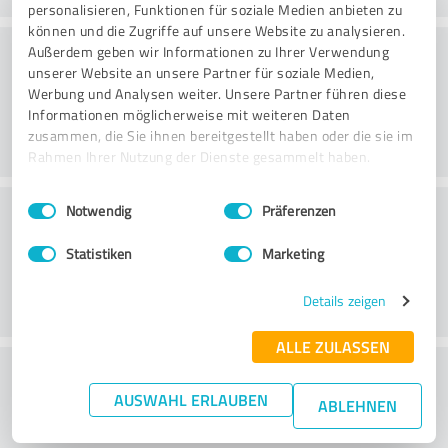
personalisieren, Funktionen für soziale Medien anbieten zu
können und die Zugriffe auf unsere Website zu analysieren.
Laatu
Außerdem geben wir Informationen zu Ihrer Verwendung
unserer Website an unsere Partner für soziale Medien,
Werbung und Analysen weiter. Unsere Partner führen diese
Informationen möglicherweise mit weiteren Daten
zusammen, die Sie ihnen bereitgestellt haben oder die sie im
Rahmen Ihrer Nutzung der Dienste gesammelt haben.
Einwilligungsauswahl
Impressum
|
Datenschutzbestimmungen
Asiakaspalvelu
Notwendig
Präferenzen
Statistiken
Marketing
Details zeigen
ALLE ZULASSEN
What do you think of the price to
AUSWAHL ERLAUBEN
performance ratio?
ABLEHNEN