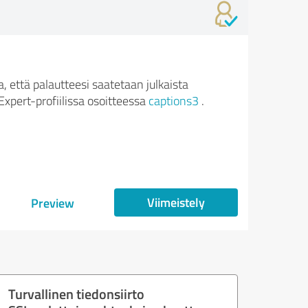
 että palautteesi saatetaan julkaista
xpert-profiilissa osoitteessa
captions3
.
Viimeistely
Preview
Turvallinen tiedonsiirto