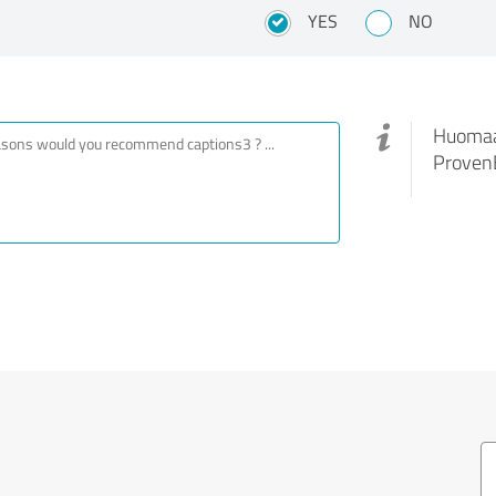
YES
NO
Huomaa,
ProvenE