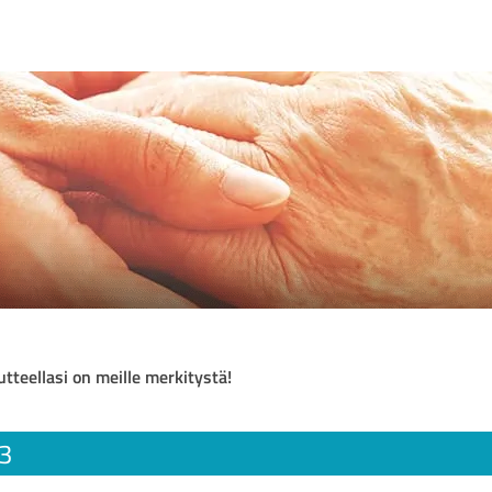
utteellasi on meille merkitystä!
s3