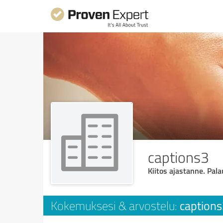
captions3
Kiitos ajastanne. Pala
caption
Kokemuksesi & arvostelu: