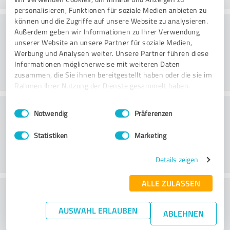
personalisieren, Funktionen für soziale Medien anbieten zu
können und die Zugriffe auf unsere Website zu analysieren.
Konsultointi
Außerdem geben wir Informationen zu Ihrer Verwendung
unserer Website an unsere Partner für soziale Medien,
Werbung und Analysen weiter. Unsere Partner führen diese
Informationen möglicherweise mit weiteren Daten
zusammen, die Sie ihnen bereitgestellt haben oder die sie im
Rahmen Ihrer Nutzung der Dienste gesammelt haben.
Asiakaspalvelu
Einwilligungsauswahl
Impressum
|
Datenschutzbestimmungen
Notwendig
Präferenzen
Statistiken
Marketing
Details zeigen
ALLE ZULASSEN
What do you think of the price to
performance ratio?
AUSWAHL ERLAUBEN
ABLEHNEN