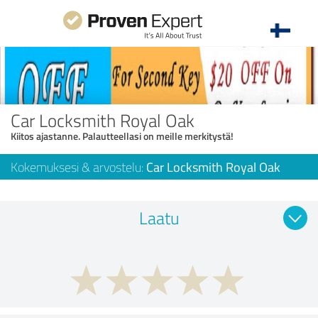
Car Locksmith Royal Oak
Kiitos ajastanne. Palautteellasi on meille merkitystä!
Kokemuksesi & arvostelu:
Car Locksmith Royal Oak
Laatu