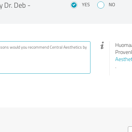
y Dr. Deb -
YES
NO
Huomaa,
ProvenE
Aesthet
.