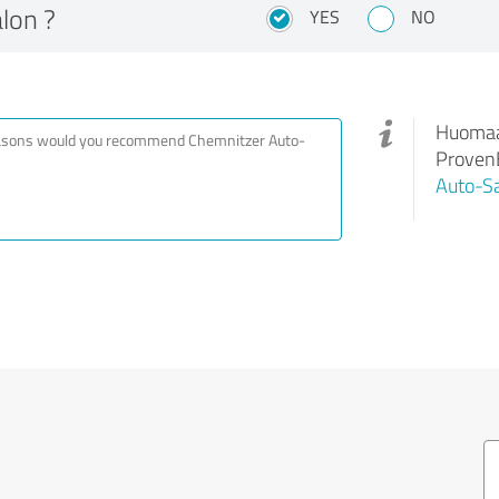
lon ?
YES
NO
Huomaa,
ProvenE
Auto-S