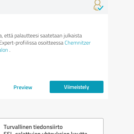
 että palautteesi saatetaan julkaista
xpert-profiilissa osoitteessa
Chemnitzer
alon
.
Viimeistely
Preview
Turvallinen tiedonsiirto
SSL-salattujen yhteyksien kautta.