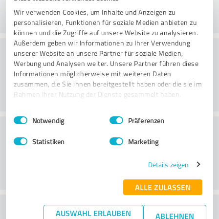
Wir verwenden Cookies, um Inhalte und Anzeigen zu
personalisieren, Funktionen für soziale Medien anbieten zu
können und die Zugriffe auf unsere Website zu analysieren.
Außerdem geben wir Informationen zu Ihrer Verwendung
Konsultointi
unserer Website an unsere Partner für soziale Medien,
Werbung und Analysen weiter. Unsere Partner führen diese
Informationen möglicherweise mit weiteren Daten
zusammen, die Sie ihnen bereitgestellt haben oder die sie im
Rahmen Ihrer Nutzung der Dienste gesammelt haben.
Einwilligungsauswahl
Impressum
|
Datenschutzbestimmungen
Notwendig
Präferenzen
Asiakaspalvelu
Statistiken
Marketing
Details zeigen
ALLE ZULASSEN
What do you think of the price to
AUSWAHL ERLAUBEN
ABLEHNEN