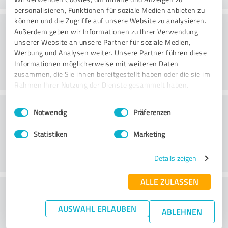
personalisieren, Funktionen für soziale Medien anbieten zu
können und die Zugriffe auf unsere Website zu analysieren.
Konsultointi
Außerdem geben wir Informationen zu Ihrer Verwendung
unserer Website an unsere Partner für soziale Medien,
Werbung und Analysen weiter. Unsere Partner führen diese
Informationen möglicherweise mit weiteren Daten
zusammen, die Sie ihnen bereitgestellt haben oder die sie im
Rahmen Ihrer Nutzung der Dienste gesammelt haben.
Asiakaspalvelu
Einwilligungsauswahl
Impressum
|
Datenschutzbestimmungen
Notwendig
Präferenzen
Statistiken
Marketing
Details zeigen
ALLE ZULASSEN
What do you think of the price to
performance ratio?
AUSWAHL ERLAUBEN
ABLEHNEN