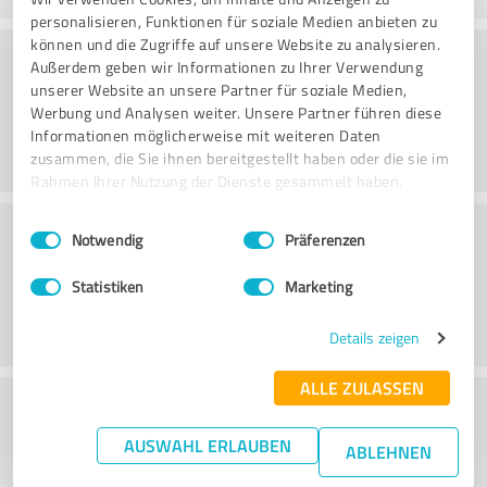
personalisieren, Funktionen für soziale Medien anbieten zu
können und die Zugriffe auf unsere Website zu analysieren.
Konsultointi
Außerdem geben wir Informationen zu Ihrer Verwendung
unserer Website an unsere Partner für soziale Medien,
Werbung und Analysen weiter. Unsere Partner führen diese
Informationen möglicherweise mit weiteren Daten
zusammen, die Sie ihnen bereitgestellt haben oder die sie im
Rahmen Ihrer Nutzung der Dienste gesammelt haben.
Asiakaspalvelu
Einwilligungsauswahl
Impressum
|
Datenschutzbestimmungen
Notwendig
Präferenzen
Statistiken
Marketing
Details zeigen
ALLE ZULASSEN
What do you think of the price to
performance ratio?
AUSWAHL ERLAUBEN
ABLEHNEN