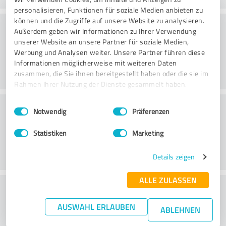
personalisieren, Funktionen für soziale Medien anbieten zu
können und die Zugriffe auf unsere Website zu analysieren.
Konsultointi
Außerdem geben wir Informationen zu Ihrer Verwendung
unserer Website an unsere Partner für soziale Medien,
Werbung und Analysen weiter. Unsere Partner führen diese
Informationen möglicherweise mit weiteren Daten
zusammen, die Sie ihnen bereitgestellt haben oder die sie im
Rahmen Ihrer Nutzung der Dienste gesammelt haben.
Asiakaspalvelu
Einwilligungsauswahl
Impressum
|
Datenschutzbestimmungen
Notwendig
Präferenzen
Statistiken
Marketing
Details zeigen
ALLE ZULASSEN
What do you think of the price to
performance ratio?
AUSWAHL ERLAUBEN
ABLEHNEN