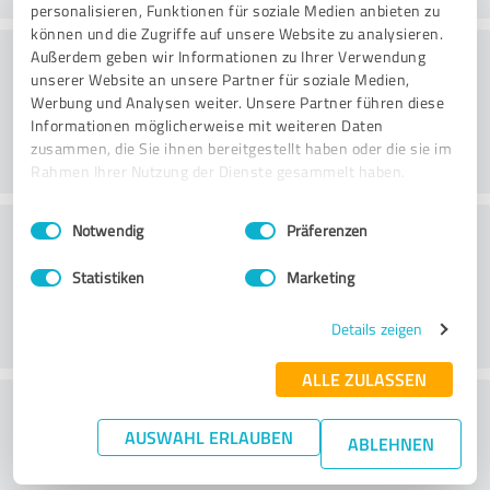
personalisieren, Funktionen für soziale Medien anbieten zu
können und die Zugriffe auf unsere Website zu analysieren.
Konsultointi
Außerdem geben wir Informationen zu Ihrer Verwendung
unserer Website an unsere Partner für soziale Medien,
Werbung und Analysen weiter. Unsere Partner führen diese
Informationen möglicherweise mit weiteren Daten
zusammen, die Sie ihnen bereitgestellt haben oder die sie im
Rahmen Ihrer Nutzung der Dienste gesammelt haben.
Einwilligungsauswahl
Impressum
|
Datenschutzbestimmungen
Asiakaspalvelu
Notwendig
Präferenzen
Statistiken
Marketing
Details zeigen
ALLE ZULASSEN
What do you think of the price to
AUSWAHL ERLAUBEN
performance ratio?
ABLEHNEN