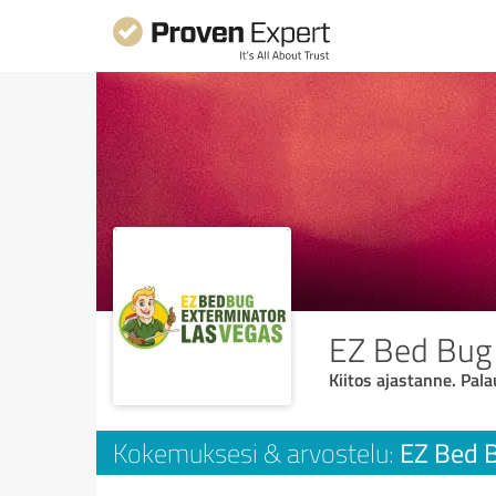
EZ Bed Bug 
Kiitos ajastanne. Pala
EZ Bed B
Kokemuksesi & arvostelu: