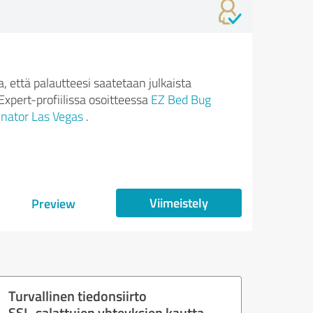
 että palautteesi saatetaan julkaista
xpert-profiilissa osoitteessa
EZ Bed Bug
nator Las Vegas
.
Viimeistely
Preview
Turvallinen tiedonsiirto
SSL-salattujen yhteyksien kautta.