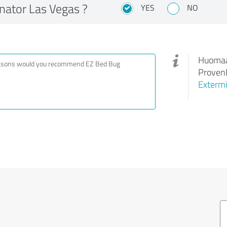
nator Las Vegas ?
YES
NO
Huomaa,
ProvenE
Extermi