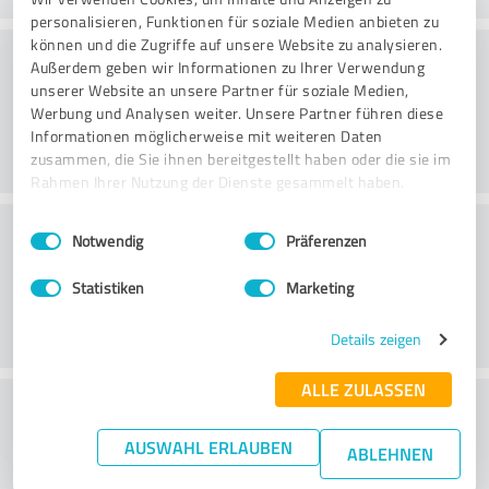
personalisieren, Funktionen für soziale Medien anbieten zu
können und die Zugriffe auf unsere Website zu analysieren.
Konsultointi
Außerdem geben wir Informationen zu Ihrer Verwendung
unserer Website an unsere Partner für soziale Medien,
Werbung und Analysen weiter. Unsere Partner führen diese
Informationen möglicherweise mit weiteren Daten
zusammen, die Sie ihnen bereitgestellt haben oder die sie im
Rahmen Ihrer Nutzung der Dienste gesammelt haben.
Asiakaspalvelu
Einwilligungsauswahl
Impressum
|
Datenschutzbestimmungen
Notwendig
Präferenzen
Statistiken
Marketing
Details zeigen
ALLE ZULASSEN
What do you think of the price to
performance ratio?
AUSWAHL ERLAUBEN
ABLEHNEN