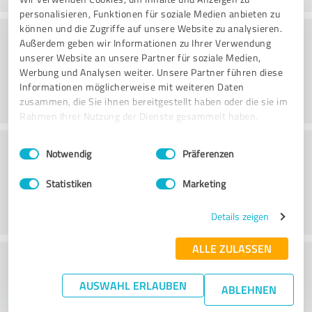
personalisieren, Funktionen für soziale Medien anbieten zu
können und die Zugriffe auf unsere Website zu analysieren.
Konsultointi
Außerdem geben wir Informationen zu Ihrer Verwendung
unserer Website an unsere Partner für soziale Medien,
Werbung und Analysen weiter. Unsere Partner führen diese
Informationen möglicherweise mit weiteren Daten
zusammen, die Sie ihnen bereitgestellt haben oder die sie im
Rahmen Ihrer Nutzung der Dienste gesammelt haben.
Asiakaspalvelu
Einwilligungsauswahl
Impressum
|
Datenschutzbestimmungen
Notwendig
Präferenzen
Statistiken
Marketing
Details zeigen
ALLE ZULASSEN
What do you think of the price to
performance ratio?
AUSWAHL ERLAUBEN
ABLEHNEN