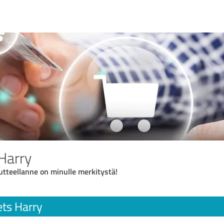
 Harry
autteellanne on minulle merkitystä!
ets Harry