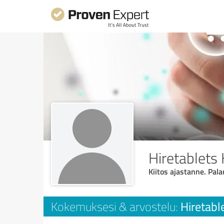
Hiretablets
Kiitos ajastanne. Pal
Hiretabl
Kokemuksesi & arvostelu: