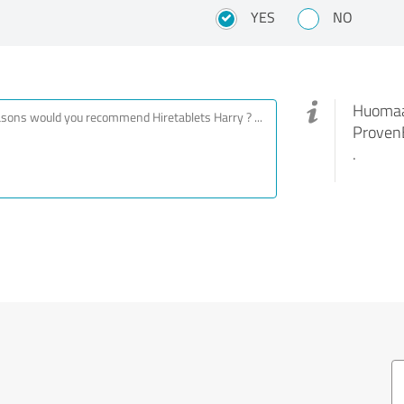
YES
NO
Huomaa,
ProvenE
.