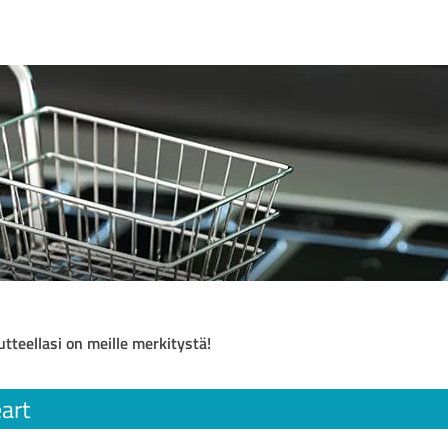
utteellasi on meille merkitystä!
art