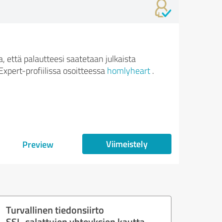
 että palautteesi saatetaan julkaista
xpert-profiilissa osoitteessa
homlyheart
.
Viimeistely
Preview
Turvallinen tiedonsiirto
SSL-salattujen yhteyksien kautta.