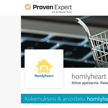
homlyheart
Kiitos ajastanne. Pala
homlyhe
Kokemuksesi & arvostelu: