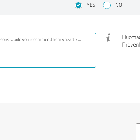
YES
NO
Huomaa,
ProvenE