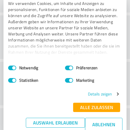
Wir verwenden Cookies, um Inhalte und Anzeigen zu
personalisieren, Funktionen für soziale Medien anbieten zu
können und die Zugriffe auf unsere Website zu analysieren.
Konsultointi
Außerdem geben wir Informationen zu Ihrer Verwendung
unserer Website an unsere Partner für soziale Medien,
Werbung und Analysen weiter. Unsere Partner führen diese
Informationen möglicherweise mit weiteren Daten
zusammen, die Sie ihnen bereitgestellt haben oder die sie im
Rahmen Ihrer Nutzung der Dienste gesammelt haben.
Einwilligungsauswahl
Impressum
|
Datenschutzbestimmungen
Asiakaspalvelu
Notwendig
Präferenzen
Statistiken
Marketing
Details zeigen
ALLE ZULASSEN
What do you think of the price to
AUSWAHL ERLAUBEN
ABLEHNEN
performance ratio?