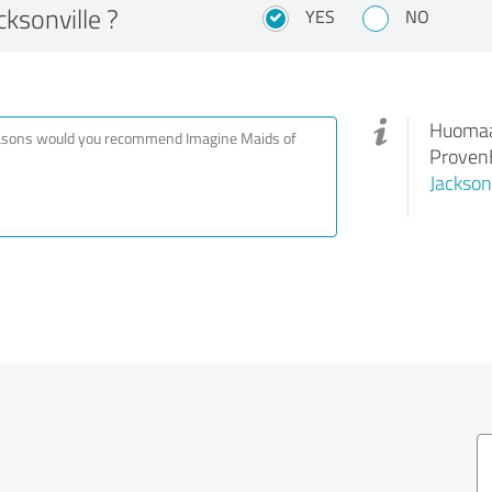
cksonville ?
YES
NO
Huomaa,
ProvenE
Jackson