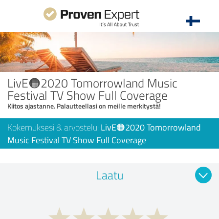
LivE🟠2020 Tomorrowland Music
Festival TV Show Full Coverage
Kiitos ajastanne. Palautteellasi on meille merkitystä!
Kokemuksesi & arvostelu:
LivE🟠2020 Tomorrowland
Music Festival TV Show Full Coverage
Laatu