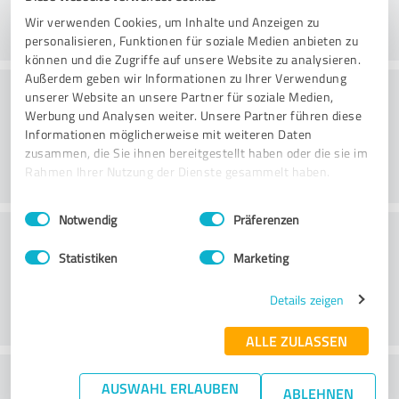
Wir verwenden Cookies, um Inhalte und Anzeigen zu
personalisieren, Funktionen für soziale Medien anbieten zu
können und die Zugriffe auf unsere Website zu analysieren.
Außerdem geben wir Informationen zu Ihrer Verwendung
Konsultointi
unserer Website an unsere Partner für soziale Medien,
Werbung und Analysen weiter. Unsere Partner führen diese
Informationen möglicherweise mit weiteren Daten
zusammen, die Sie ihnen bereitgestellt haben oder die sie im
Rahmen Ihrer Nutzung der Dienste gesammelt haben.
Einwilligungsauswahl
Impressum
|
Datenschutzbestimmungen
Notwendig
Präferenzen
Asiakaspalvelu
Statistiken
Marketing
Details zeigen
ALLE ZULASSEN
What do you think of the price to
AUSWAHL ERLAUBEN
ABLEHNEN