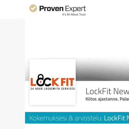
LockFit Ne
Kiitos ajastanne. Pala
LockFit
Kokemuksesi & arvostelu: