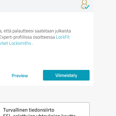
 että palautteesi saatetaan julkaista
xpert-profiilissa osoitteessa
LockFit
ket Locksmiths
.
Viimeistely
Preview
Turvallinen tiedonsiirto
SSL-salattujen yhteyksien kautta.