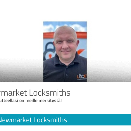
wmarket Locksmiths
utteellasi on meille merkitystä!
 Newmarket Locksmiths