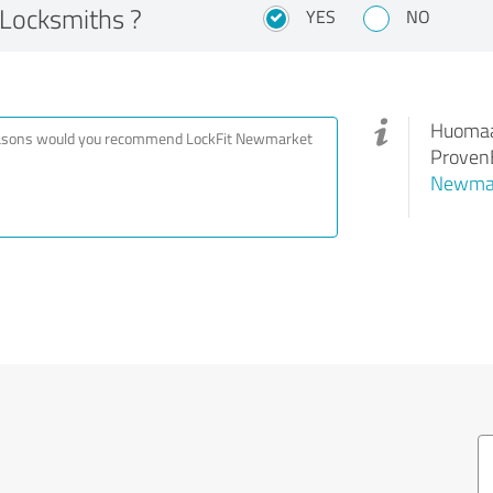
 Locksmiths ?
YES
NO
Huomaa,
ProvenE
Newmar