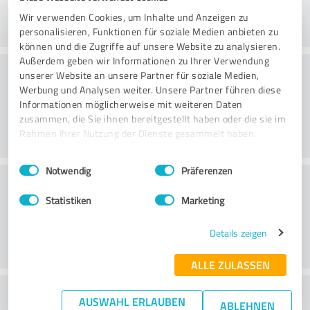
Wir verwenden Cookies, um Inhalte und Anzeigen zu
personalisieren, Funktionen für soziale Medien anbieten zu
können und die Zugriffe auf unsere Website zu analysieren.
Außerdem geben wir Informationen zu Ihrer Verwendung
Käsittely
unserer Website an unsere Partner für soziale Medien,
Werbung und Analysen weiter. Unsere Partner führen diese
Informationen möglicherweise mit weiteren Daten
zusammen, die Sie ihnen bereitgestellt haben oder die sie im
Rahmen Ihrer Nutzung der Dienste gesammelt haben.
Einwilligungsauswahl
Impressum
|
Datenschutzbestimmungen
Notwendig
Präferenzen
Asiakaspalvelu
Statistiken
Marketing
Details zeigen
ALLE ZULASSEN
What do you think of the price to
AUSWAHL ERLAUBEN
ABLEHNEN