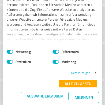
personalisieren, Funktionen für soziale Medien anbieten zu
können und die Zugriffe auf unsere Website zu analysieren.
Konsultointi
Außerdem geben wir Informationen zu Ihrer Verwendung
unserer Website an unsere Partner für soziale Medien,
Werbung und Analysen weiter. Unsere Partner führen diese
Informationen möglicherweise mit weiteren Daten
zusammen, die Sie ihnen bereitgestellt haben oder die sie im
Rahmen Ihrer Nutzung der Dienste gesammelt haben.
Asiakaspalvelu
Einwilligungsauswahl
Impressum
|
Datenschutzbestimmungen
Notwendig
Präferenzen
Statistiken
Marketing
Details zeigen
ALLE ZULASSEN
What do you think of the price to
performance ratio?
AUSWAHL ERLAUBEN
ABLEHNEN