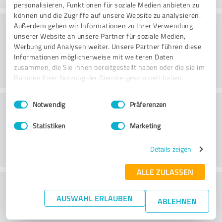
personalisieren, Funktionen für soziale Medien anbieten zu
können und die Zugriffe auf unsere Website zu analysieren.
Arvo
Außerdem geben wir Informationen zu Ihrer Verwendung
unserer Website an unsere Partner für soziale Medien,
Werbung und Analysen weiter. Unsere Partner führen diese
Informationen möglicherweise mit weiteren Daten
zusammen, die Sie ihnen bereitgestellt haben oder die sie im
Rahmen Ihrer Nutzung der Dienste gesammelt haben.
Einwilligungsauswahl
Impressum
|
Datenschutzbestimmungen
Asiakaspalvelu
Notwendig
Präferenzen
Statistiken
Marketing
Details zeigen
ALLE ZULASSEN
What do you think of the price to
AUSWAHL ERLAUBEN
performance ratio?
ABLEHNEN