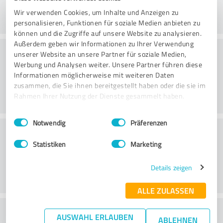
Wir verwenden Cookies, um Inhalte und Anzeigen zu
personalisieren, Funktionen für soziale Medien anbieten zu
können und die Zugriffe auf unsere Website zu analysieren.
Außerdem geben wir Informationen zu Ihrer Verwendung
Arvo
unserer Website an unsere Partner für soziale Medien,
Werbung und Analysen weiter. Unsere Partner führen diese
Informationen möglicherweise mit weiteren Daten
zusammen, die Sie ihnen bereitgestellt haben oder die sie im
Rahmen Ihrer Nutzung der Dienste gesammelt haben.
Einwilligungsauswahl
Impressum
|
Datenschutzbestimmungen
Notwendig
Präferenzen
Asiakaspalvelu
Statistiken
Marketing
Details zeigen
ALLE ZULASSEN
What do you think of the price to
AUSWAHL ERLAUBEN
ABLEHNEN