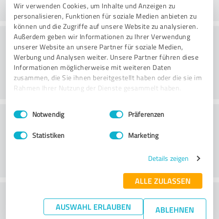
Wir verwenden Cookies, um Inhalte und Anzeigen zu
personalisieren, Funktionen für soziale Medien anbieten zu
können und die Zugriffe auf unsere Website zu analysieren.
Konsultointi
Außerdem geben wir Informationen zu Ihrer Verwendung
unserer Website an unsere Partner für soziale Medien,
Werbung und Analysen weiter. Unsere Partner führen diese
Informationen möglicherweise mit weiteren Daten
zusammen, die Sie ihnen bereitgestellt haben oder die sie im
Rahmen Ihrer Nutzung der Dienste gesammelt haben.
Einwilligungsauswahl
Impressum
|
Datenschutzbestimmungen
Asiakaspalvelu
Notwendig
Präferenzen
Statistiken
Marketing
Details zeigen
ALLE ZULASSEN
What do you think of the price to
AUSWAHL ERLAUBEN
ABLEHNEN
performance ratio?