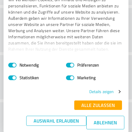
personalisieren, Funktionen für soziale Medien anbieten zu
können und die Zugriffe auf unsere Website zu analysieren.
Konsultointi
Außerdem geben wir Informationen zu Ihrer Verwendung
unserer Website an unsere Partner für soziale Medien,
Werbung und Analysen weiter. Unsere Partner führen diese
Informationen möglicherweise mit weiteren Daten
zusammen, die Sie ihnen bereitgestellt haben oder die sie im
Rahmen Ihrer Nutzung der Dienste gesammelt haben.
Asiakaspalvelu
Einwilligungsauswahl
Impressum
|
Datenschutzbestimmungen
Notwendig
Präferenzen
Statistiken
Marketing
Details zeigen
ALLE ZULASSEN
What do you think of the price to
performance ratio?
AUSWAHL ERLAUBEN
ABLEHNEN