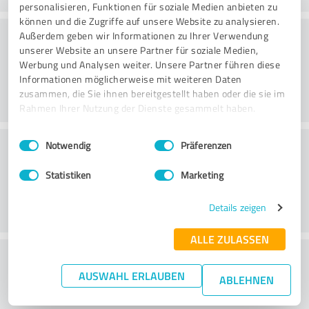
personalisieren, Funktionen für soziale Medien anbieten zu
können und die Zugriffe auf unsere Website zu analysieren.
Konsultointi
Außerdem geben wir Informationen zu Ihrer Verwendung
unserer Website an unsere Partner für soziale Medien,
Werbung und Analysen weiter. Unsere Partner führen diese
Informationen möglicherweise mit weiteren Daten
zusammen, die Sie ihnen bereitgestellt haben oder die sie im
Rahmen Ihrer Nutzung der Dienste gesammelt haben.
Einwilligungsauswahl
Impressum
|
Datenschutzbestimmungen
Asiakaspalvelu
Notwendig
Präferenzen
Statistiken
Marketing
Details zeigen
ALLE ZULASSEN
What do you think of the price to
AUSWAHL ERLAUBEN
performance ratio?
ABLEHNEN