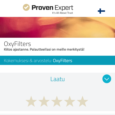
OxyFilters
Kiitos ajastanne. Palautteellasi on meille merkitystä!
Kokemuksesi & arvostelu:
OxyFilters
Laatu