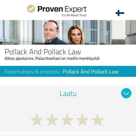
Pollack And Pollack Law
Kiitos ajastanne. Palautteellasi on meille merkitystä!
Kokemuksesi & arvostelu:
Pollack And Pollack Law
Laatu