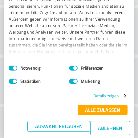
personalisieren, Funktionen für soziale Medien anbieten zu
können und die Zugriffe auf unsere Website zu analysieren.
Konsultointi
Außerdem geben wir Informationen zu Ihrer Verwendung
unserer Website an unsere Partner für soziale Medien,
Werbung und Analysen weiter. Unsere Partner führen diese
Informationen möglicherweise mit weiteren Daten
zusammen, die Sie ihnen bereitgestellt haben oder die sie im
Rahmen Ihrer Nutzung der Dienste gesammelt haben.
Asiakaspalvelu
Einwilligungsauswahl
Impressum
|
Datenschutzbestimmungen
Notwendig
Präferenzen
Statistiken
Marketing
Details zeigen
ALLE ZULASSEN
What do you think of the price to
performance ratio?
AUSWAHL ERLAUBEN
ABLEHNEN