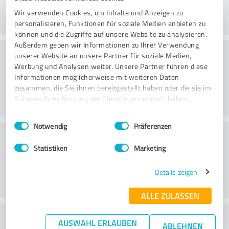
Wir verwenden Cookies, um Inhalte und Anzeigen zu
personalisieren, Funktionen für soziale Medien anbieten zu
können und die Zugriffe auf unsere Website zu analysieren.
Außerdem geben wir Informationen zu Ihrer Verwendung
Konsultointi
unserer Website an unsere Partner für soziale Medien,
Werbung und Analysen weiter. Unsere Partner führen diese
Informationen möglicherweise mit weiteren Daten
zusammen, die Sie ihnen bereitgestellt haben oder die sie im
Rahmen Ihrer Nutzung der Dienste gesammelt haben.
Einwilligungsauswahl
Impressum
|
Datenschutzbestimmungen
Notwendig
Präferenzen
Asiakaspalvelu
Statistiken
Marketing
Details zeigen
ALLE ZULASSEN
What do you think of the price to
AUSWAHL ERLAUBEN
ABLEHNEN