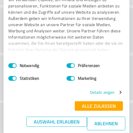
personalisieren, Funktionen für soziale Medien anbieten zu
können und die Zugriffe auf unsere Website zu analysieren.
Konsultointi
Außerdem geben wir Informationen zu Ihrer Verwendung
unserer Website an unsere Partner für soziale Medien,
Werbung und Analysen weiter. Unsere Partner führen diese
Informationen möglicherweise mit weiteren Daten
zusammen, die Sie ihnen bereitgestellt haben oder die sie im
Rahmen Ihrer Nutzung der Dienste gesammelt haben.
Asiakaspalvelu
Einwilligungsauswahl
Impressum
|
Datenschutzbestimmungen
Notwendig
Präferenzen
Statistiken
Marketing
Details zeigen
ALLE ZULASSEN
What do you think of the price to
performance ratio?
AUSWAHL ERLAUBEN
ABLEHNEN