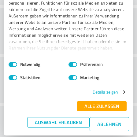
personalisieren, Funktionen für soziale Medien anbieten zu
können und die Zugriffe auf unsere Website zu analysieren.
Käsittely
Außerdem geben wir Informationen zu Ihrer Verwendung
unserer Website an unsere Partner für soziale Medien,
Werbung und Analysen weiter. Unsere Partner führen diese
Informationen möglicherweise mit weiteren Daten
zusammen, die Sie ihnen bereitgestellt haben oder die sie im
Rahmen Ihrer Nutzung der Dienste gesammelt haben.
Einwilligungsauswahl
Impressum
|
Datenschutzbestimmungen
Asiakaspalvelu
Notwendig
Präferenzen
Statistiken
Marketing
Details zeigen
ALLE ZULASSEN
What do you think of the price to
AUSWAHL ERLAUBEN
performance ratio?
ABLEHNEN