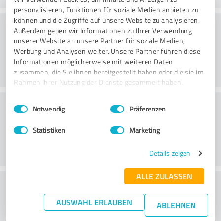
personalisieren, Funktionen für soziale Medien anbieten zu
können und die Zugriffe auf unsere Website zu analysieren.
Konsultointi
Außerdem geben wir Informationen zu Ihrer Verwendung
unserer Website an unsere Partner für soziale Medien,
Werbung und Analysen weiter. Unsere Partner führen diese
Informationen möglicherweise mit weiteren Daten
zusammen, die Sie ihnen bereitgestellt haben oder die sie im
Rahmen Ihrer Nutzung der Dienste gesammelt haben.
Asiakaspalvelu
Einwilligungsauswahl
Impressum
|
Datenschutzbestimmungen
Notwendig
Präferenzen
Statistiken
Marketing
Details zeigen
ALLE ZULASSEN
What do you think of the price to
performance ratio?
AUSWAHL ERLAUBEN
ABLEHNEN