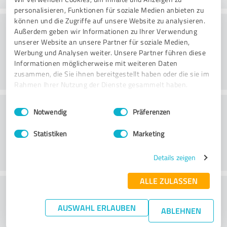
personalisieren, Funktionen für soziale Medien anbieten zu
können und die Zugriffe auf unsere Website zu analysieren.
Harjoitus
Außerdem geben wir Informationen zu Ihrer Verwendung
unserer Website an unsere Partner für soziale Medien,
Werbung und Analysen weiter. Unsere Partner führen diese
Informationen möglicherweise mit weiteren Daten
zusammen, die Sie ihnen bereitgestellt haben oder die sie im
Rahmen Ihrer Nutzung der Dienste gesammelt haben.
Palvelu
Einwilligungsauswahl
Impressum
|
Datenschutzbestimmungen
Notwendig
Präferenzen
Statistiken
Marketing
Details zeigen
ALLE ZULASSEN
What do you think of the cost to benefit
ratio?
AUSWAHL ERLAUBEN
ABLEHNEN