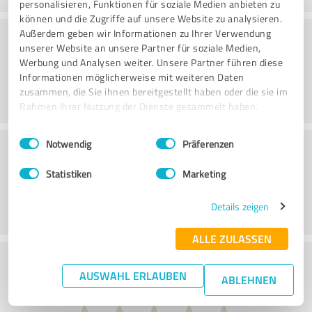
personalisieren, Funktionen für soziale Medien anbieten zu
können und die Zugriffe auf unsere Website zu analysieren.
Konsultointi
Außerdem geben wir Informationen zu Ihrer Verwendung
unserer Website an unsere Partner für soziale Medien,
Werbung und Analysen weiter. Unsere Partner führen diese
Informationen möglicherweise mit weiteren Daten
zusammen, die Sie ihnen bereitgestellt haben oder die sie im
Rahmen Ihrer Nutzung der Dienste gesammelt haben.
Einwilligungsauswahl
Impressum
|
Datenschutzbestimmungen
Asiakaspalvelu
Notwendig
Präferenzen
Statistiken
Marketing
Details zeigen
ALLE ZULASSEN
Mitä mieltä olet hinta-laatusuhteesta?
AUSWAHL ERLAUBEN
ABLEHNEN