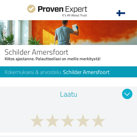
Schilder Amersfoort
Kiitos ajastanne. Palautteellasi on meille merkitystä!
Kokemuksesi & arvostelu:
Schilder Amersfoort
Laatu