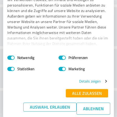
personalisieren, Funktionen für soziale Medien anbieten zu
können und die Zugriffe auf unsere Website zu analysieren.
Arvo
Außerdem geben wir Informationen zu Ihrer Verwendung
unserer Website an unsere Partner für soziale Medien,
Werbung und Analysen weiter. Unsere Partner führen diese
Informationen möglicherweise mit weiteren Daten
zusammen, die Sie ihnen bereitgestellt haben oder die sie im
Rahmen Ihrer Nutzung der Dienste gesammelt haben.
Asiakaspalvelu
Einwilligungsauswahl
Impressum
|
Datenschutzbestimmungen
Notwendig
Präferenzen
Statistiken
Marketing
Details zeigen
ALLE ZULASSEN
What do you think of the price to
performance ratio?
AUSWAHL ERLAUBEN
ABLEHNEN