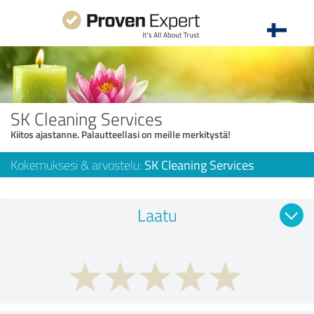
SK Cleaning Services
Kiitos ajastanne. Palautteellasi on meille merkitystä!
Kokemuksesi & arvostelu:
SK Cleaning Services
Laatu