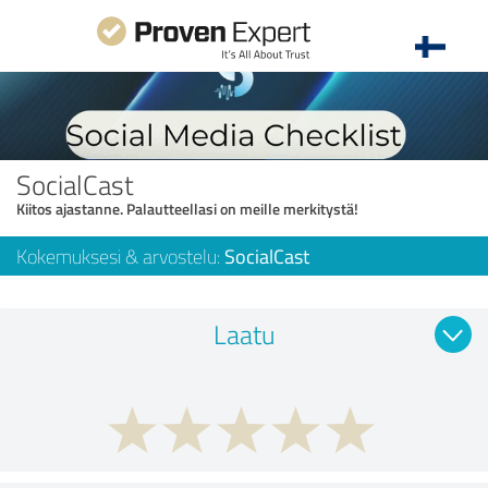
SocialCast
Kiitos ajastanne. Palautteellasi on meille merkitystä!
Kokemuksesi & arvostelu:
SocialCast
Laatu