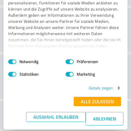
personalisieren, Funktionen für soziale Medien anbieten zu
können und die Zugriffe auf unsere Website zu analysieren.
Konsultointi
Außerdem geben wir Informationen zu Ihrer Verwendung
unserer Website an unsere Partner für soziale Medien,
Werbung und Analysen weiter. Unsere Partner führen diese
Informationen möglicherweise mit weiteren Daten
zusammen, die Sie ihnen bereitgestellt haben oder die sie im
Rahmen Ihrer Nutzung der Dienste gesammelt haben.
Einwilligungsauswahl
Impressum
|
Datenschutzbestimmungen
Asiakaspalvelu
Notwendig
Präferenzen
Statistiken
Marketing
Details zeigen
ALLE ZULASSEN
What do you think of the price to
AUSWAHL ERLAUBEN
performance ratio?
ABLEHNEN