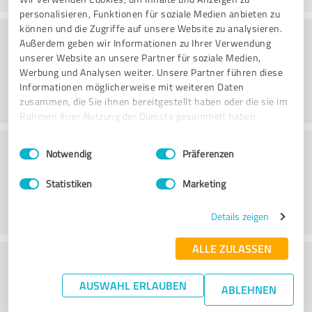
personalisieren, Funktionen für soziale Medien anbieten zu
können und die Zugriffe auf unsere Website zu analysieren.
Konsultointi
Außerdem geben wir Informationen zu Ihrer Verwendung
unserer Website an unsere Partner für soziale Medien,
Werbung und Analysen weiter. Unsere Partner führen diese
Informationen möglicherweise mit weiteren Daten
zusammen, die Sie ihnen bereitgestellt haben oder die sie im
Rahmen Ihrer Nutzung der Dienste gesammelt haben.
Asiakaspalvelu
Einwilligungsauswahl
Impressum
|
Datenschutzbestimmungen
Notwendig
Präferenzen
Statistiken
Marketing
Details zeigen
ALLE ZULASSEN
What do you think of the price to
performance ratio?
AUSWAHL ERLAUBEN
ABLEHNEN