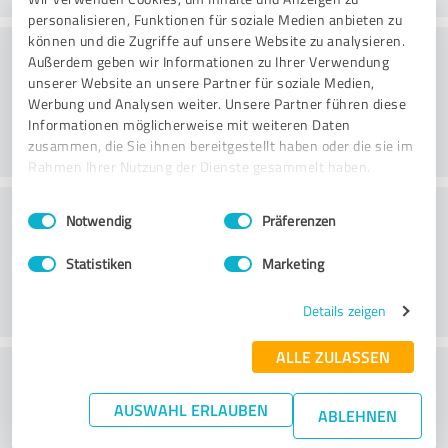
personalisieren, Funktionen für soziale Medien anbieten zu
können und die Zugriffe auf unsere Website zu analysieren.
Konsultointi
Außerdem geben wir Informationen zu Ihrer Verwendung
unserer Website an unsere Partner für soziale Medien,
Werbung und Analysen weiter. Unsere Partner führen diese
Informationen möglicherweise mit weiteren Daten
zusammen, die Sie ihnen bereitgestellt haben oder die sie im
Rahmen Ihrer Nutzung der Dienste gesammelt haben.
Asiakaspalvelu
Einwilligungsauswahl
Impressum
|
Datenschutzbestimmungen
Notwendig
Präferenzen
Statistiken
Marketing
Details zeigen
ALLE ZULASSEN
What do you think of the price to
performance ratio?
AUSWAHL ERLAUBEN
ABLEHNEN