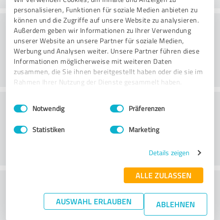
personalisieren, Funktionen für soziale Medien anbieten zu
können und die Zugriffe auf unsere Website zu analysieren.
Arvo
Außerdem geben wir Informationen zu Ihrer Verwendung
unserer Website an unsere Partner für soziale Medien,
Werbung und Analysen weiter. Unsere Partner führen diese
Informationen möglicherweise mit weiteren Daten
zusammen, die Sie ihnen bereitgestellt haben oder die sie im
Rahmen Ihrer Nutzung der Dienste gesammelt haben.
Asiakaspalvelu
Einwilligungsauswahl
Impressum
|
Datenschutzbestimmungen
Notwendig
Präferenzen
Statistiken
Marketing
Details zeigen
ALLE ZULASSEN
What do you think of the price to
performance ratio?
AUSWAHL ERLAUBEN
ABLEHNEN