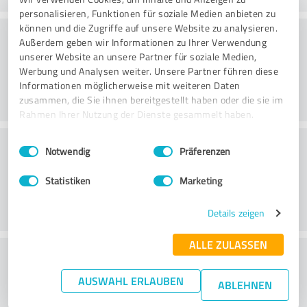
personalisieren, Funktionen für soziale Medien anbieten zu
können und die Zugriffe auf unsere Website zu analysieren.
Konsultointi
Außerdem geben wir Informationen zu Ihrer Verwendung
unserer Website an unsere Partner für soziale Medien,
Werbung und Analysen weiter. Unsere Partner führen diese
Informationen möglicherweise mit weiteren Daten
zusammen, die Sie ihnen bereitgestellt haben oder die sie im
Rahmen Ihrer Nutzung der Dienste gesammelt haben.
Asiakaspalvelu
Einwilligungsauswahl
Impressum
|
Datenschutzbestimmungen
Notwendig
Präferenzen
Statistiken
Marketing
Details zeigen
ALLE ZULASSEN
What do you think of the price to
performance ratio?
AUSWAHL ERLAUBEN
ABLEHNEN