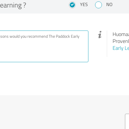
Learning ?
YES
NO
Huomaa,
ProvenE
Early L