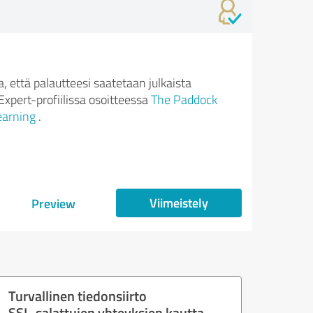
 että palautteesi saatetaan julkaista
xpert-profiilissa osoitteessa
The Paddock
earning
.
Viimeistely
Preview
Turvallinen tiedonsiirto
SSL-salattujen yhteyksien kautta.