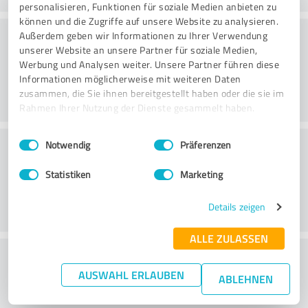
personalisieren, Funktionen für soziale Medien anbieten zu
können und die Zugriffe auf unsere Website zu analysieren.
Laatu
Außerdem geben wir Informationen zu Ihrer Verwendung
unserer Website an unsere Partner für soziale Medien,
Werbung und Analysen weiter. Unsere Partner führen diese
Informationen möglicherweise mit weiteren Daten
zusammen, die Sie ihnen bereitgestellt haben oder die sie im
Rahmen Ihrer Nutzung der Dienste gesammelt haben.
Einwilligungsauswahl
Impressum
|
Datenschutzbestimmungen
Asiakaspalvelu
Notwendig
Präferenzen
Statistiken
Marketing
Details zeigen
ALLE ZULASSEN
What do you think of the price to
AUSWAHL ERLAUBEN
performance ratio?
ABLEHNEN