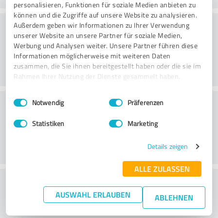
personalisieren, Funktionen für soziale Medien anbieten zu
können und die Zugriffe auf unsere Website zu analysieren.
Konsultointi
Außerdem geben wir Informationen zu Ihrer Verwendung
unserer Website an unsere Partner für soziale Medien,
Werbung und Analysen weiter. Unsere Partner führen diese
Informationen möglicherweise mit weiteren Daten
zusammen, die Sie ihnen bereitgestellt haben oder die sie im
Rahmen Ihrer Nutzung der Dienste gesammelt haben.
Einwilligungsauswahl
Impressum
|
Datenschutzbestimmungen
Asiakaspalvelu
Notwendig
Präferenzen
Statistiken
Marketing
Details zeigen
ALLE ZULASSEN
What do you think of the price to
AUSWAHL ERLAUBEN
performance ratio?
ABLEHNEN